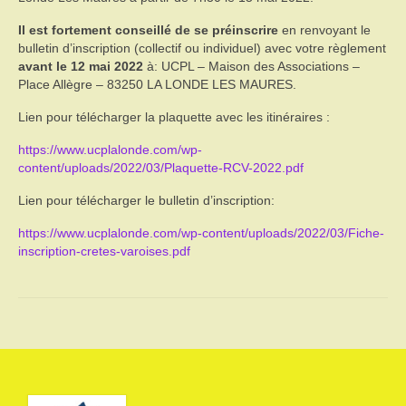
Commissions
Il est fortement conseillé de se préinscrire
en renvoyant le
Commissions
bulletin d’inscription (collectif ou individuel) avec votre règlement
avant le 12 mai 2022
à: UCPL – Maison des Associations –
Statuts
Place Allègre – 83250 LA LONDE LES MAURES.
Règlement intérieur
Lien pour télécharger la plaquette avec les itinéraires :
Le journal
https://www.ucplalonde.com/wp-
content/uploads/2022/03/Plaquette-RCV-2022.pdf
Histoire du club
Lien pour télécharger le bulletin d’inscription:
Adhérer
https://www.ucplalonde.com/wp-content/uploads/2022/03/Fiche-
inscription-cretes-varoises.pdf
Pratiquer
Parcours vélo route
VTT
Randonnée Pédestre