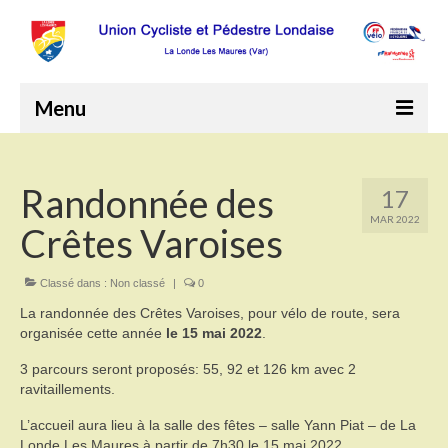
Menu
Accueil
Randonnée des
17
Le Club
MAR 2022
Crêtes Varoises
Comité directeur
Programme annuel 2026
Classé dans :
Non classé
|
0
La randonnée des Crêtes Varoises, pour vélo de route, sera
Comptes rendus de réunions
organisée cette année
le 15 mai 2022
.
Bureau
3 parcours seront proposés: 55, 92 et 126 km avec 2
ravitaillements.
Comité de direction
L’accueil aura lieu à la salle des fêtes – salle Yann Piat – de La
Londe Les Maures à partir de 7h30 le 15 mai 2022.