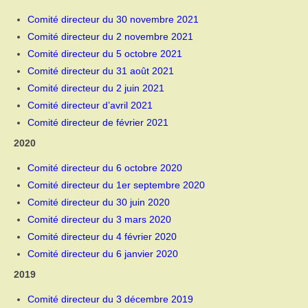
Déclaration d’accident
Comité directeur du 30 novembre 2021
Galerie
Comité directeur du 2 novembre 2021
Comité directeur du 5 octobre 2021
Contact
Comité directeur du 31 août 2021
Liens utiles
Comité directeur du 2 juin 2021
Comité directeur d’avril 2021
Page Facebook
Comité directeur de février 2021
2020
Comité directeur du 6 octobre 2020
Comité directeur du 1er septembre 2020
Comité directeur du 30 juin 2020
Comité directeur du 3 mars 2020
Comité directeur du 4 février 2020
Comité directeur du 6 janvier 2020
2019
Comité directeur du 3 décembre 2019