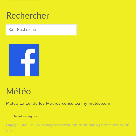
Rechercher
Rechercher
:
Météo
Météo La Londe-les-Maures
consultez my-meteo.com
Mentions légales
Copyright 2026 - Toutes les images et contenus de ce site sont la propriété exclusive de
l'UCPL