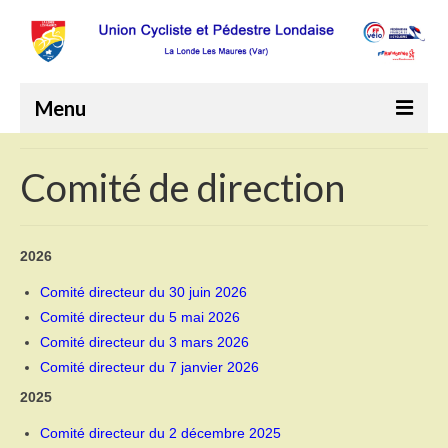
Menu
Accueil
Comité de direction
Le Club
Comité directeur
2026
Programme annuel 2026
Comité directeur du 30 juin 2026
Comité directeur du 5 mai 2026
Comptes rendus de réunions
Comité directeur du 3 mars 2026
Bureau
Comité directeur du 7 janvier 2026
2025
Comité de direction
Comité directeur du 2 décembre 2025