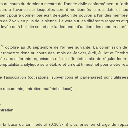
a au cours du dernier trimestre de l’année civile conformément à l’arti
ours à l’avance sur lesquelles seront mentionnés le lieu, date et he
bsent pourra donner par écrit délégation de pouvoir à l’un des membr
de 2 voix en plus de la sienne. Le vote sur les différents rapports et 
in levée ou à bulletin secret sur la demande d’un tiers des membres pré
er
1
octobre au 30 septembre de l’année suivante. La commission de 
par trimestre donc au cours des mois de Janvier, Avril, Juillet et Octobr
rée aux différents organismes officiels. Toutefois afin de réguler les re
ptabilité analytique sera établie et un état trimestriel pourra être réa
de l’association (cotisations, subventions et partenaires) sont utilisée
e documents, entretien matériel et local),
,
ntretien,
e
 la base du tarif fédéral (0,30
/km) plus prise en charge du repa