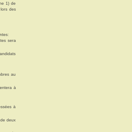
phe 1) de
 lors des
ntes:
tes sera
candidats
mbres au
sentera à
ressées à
 de deux