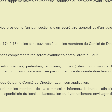
stions supplémentaires devront être soumises au président avant l’ouv
e-présidents (un par section), d’un secrétaire général et d’un adjo
e 17h à 18h, elles sont ouvertes à tous les membres du Comité de Dir
uestions complémentaires seront examinées après l’ordre du jour.
ociation (jeunes, pédestres, féminines, vtt, etc.) des commissions d
haque commission sera assurée par un membre du comité directeur qui
doptée par le Comité de Direction avant son application.
réunir les membres de sa commission informera le bureau afin d’ét
disponibilités du local de l’association ou éventuellement envisager d