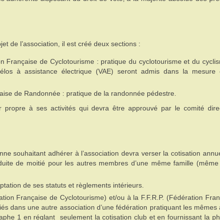
jet de l’association, il est créé deux sections :
ion Française de Cyclotourisme : pratique du cyclotourisme et du cycli
élos à assistance électrique (VAE) seront admis dans la mesure 
çaise de Randonnée : pratique de la randonnée pédestre.
r propre à ses activités qui devra être approuvé par le comité dire
nne souhaitant adhérer à l’association devra verser la cotisation annue
éduite de moitié pour les autres membres d’une même famille (même
ptation de ses statuts et règlements intérieurs.
ration Française de Cyclotourisme) et/ou à la F.F.R.P. (Fédération Fra
iés dans une autre association d’une fédération pratiquant les mêmes a
he 1 en réglant seulement la cotisation club et en fournissant la p