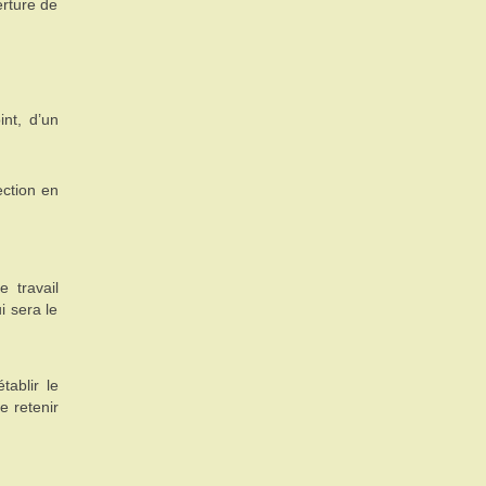
erture de
int, d’un
ection en
e travail
 sera le
ablir le
e retenir