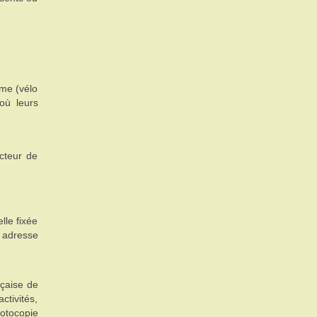
sme (vélo
où leurs
cteur de
lle fixée
 adresse
nçaise de
ctivités,
hotocopie