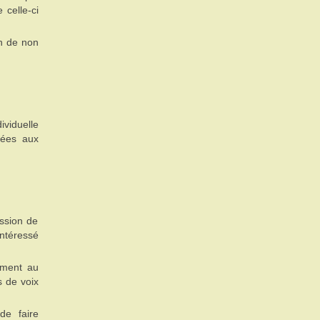
 celle-ci
on de non
ividuelle
sées aux
ssion de
intéressé
mément au
s de voix
de faire