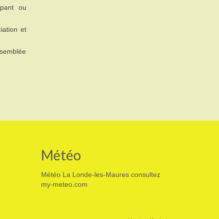
ipant ou
iation et
assemblée
Météo
Météo La Londe-les-Maures
consultez
my-meteo.com