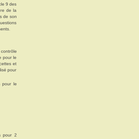
cle 9 des
ure de la
es de son
questions
sents.
contrôle
e pour le
cettes et
lisé pour
s pour le
s pour 2