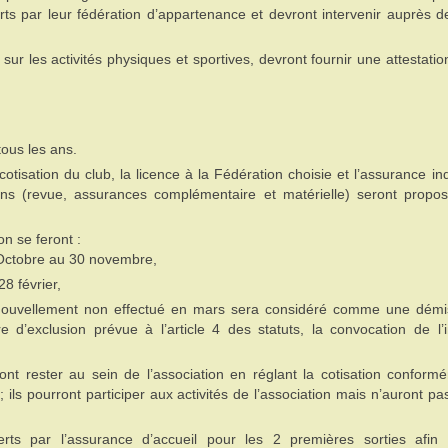
rts par leur fédération d’appartenance et devront intervenir auprès de
ur les activités physiques et sportives, devront fournir une attestati
tous les ans.
tisation du club, la licence à la Fédération choisie et l’assurance ind
ons (revue, assurances complémentaire et matérielle) seront propo
n se feront :
ctobre au 30 novembre,
28 février,
renouvellement non effectué en mars sera considéré comme une démi
re d’exclusion prévue à l’article 4 des statuts, la convocation de l’
ront rester au sein de l’association en réglant la cotisation confor
; ils pourront participer aux activités de l’association mais n’auront pa
erts par l’assurance d’accueil pour les 2 premières sorties afin 