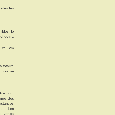
lles les
ibles, le
nel devra
,07€ / km
 totalité
omptes ne
irection.
amme des
instances
eau. Les
couvertes