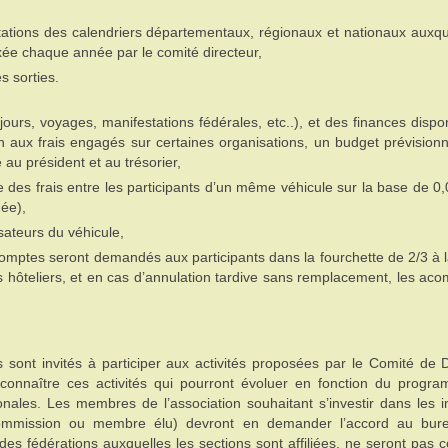
tions des calendriers départementaux, régionaux et nationaux auxque
 fixée chaque année par le comité directeur,
s sorties.
urs, voyages, manifestations fédérales, etc..), et des finances dispon
on aux frais engagés sur certaines organisations, un budget prévision
 au président et au trésorier,
 des frais entre les participants d’un même véhicule sur la base de 0
ée),
isateurs du véhicule,
omptes seront demandés aux participants dans la fourchette de 2/3 à la
s hôteliers, et en cas d’annulation tardive sans remplacement, les ac
sont invités à participer aux activités proposées par le Comité de D
 connaître ces activités qui pourront évoluer en fonction du progr
onales. Les membres de l’association souhaitant s’investir dans les 
(commission ou membre élu) devront en demander l’accord au bur
es fédérations auxquelles les sections sont affiliées, ne seront pas 