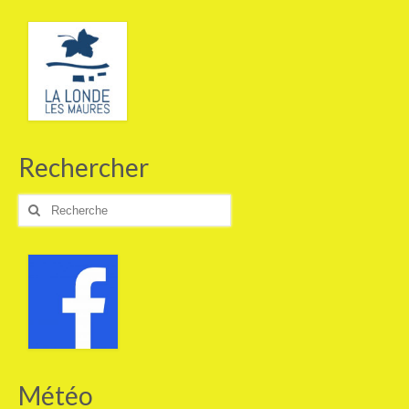
Commissions
Commissions
Statuts
Règlement intérieur
Le journal
Rechercher
Histoire du club
Rechercher
:
Adhérer
Pratiquer
Parcours vélo route
VTT
Randonnée Pédestre
Météo