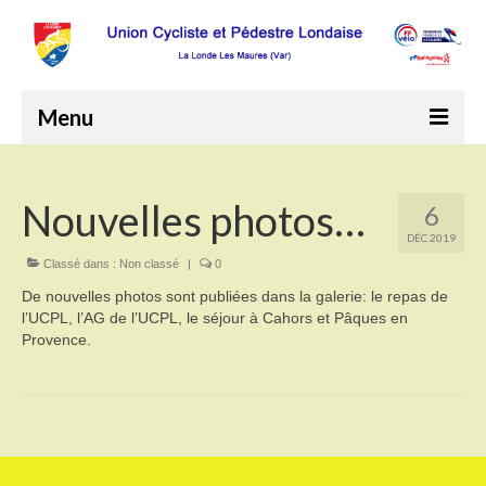
Menu
Accueil
Nouvelles photos…
6
Le Club
DÉC 2019
Comité directeur
Classé dans :
Non classé
|
0
De nouvelles photos sont publiées dans la galerie: le repas de
Programme annuel 2026
l’UCPL, l’AG de l’UCPL, le séjour à Cahors et Pâques en
Provence.
Comptes rendus de réunions
Bureau
Comité de direction