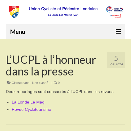
Menu
Accueil
L’UCPL à l’honneur
5
Le Club
MAI 2024
dans la presse
Comité directeur
Programme annuel 2026
Classé dans :
Non classé
|
0
Deux reportages sont consacrés à l’UCPL dans les revues
Comptes rendus de réunions
La Londe Le Mag
Bureau
Revue Cyclotourisme
Comité de direction