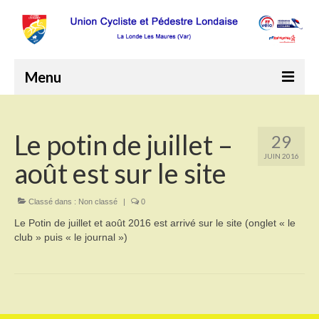
Menu
Accueil
Le potin de juillet –
29
Le Club
JUIN 2016
août est sur le site
Comité directeur
Programme annuel 2026
Classé dans :
Non classé
|
0
Le Potin de juillet et août 2016 est arrivé sur le site (onglet « le
Comptes rendus de réunions
club » puis « le journal »)
Bureau
Comité de direction